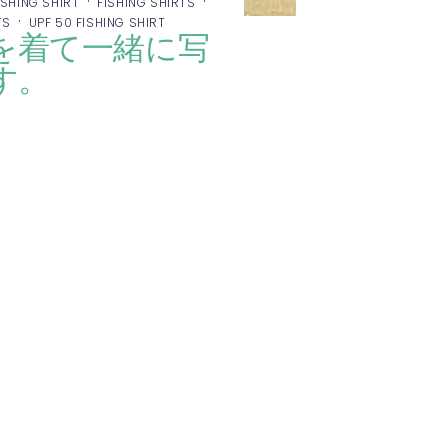
·
·
ISHING SHIRT
FISHING SHIRTS
·
TS
UPF 50 FISHING SHIRT
服を着て一緒に写
す。