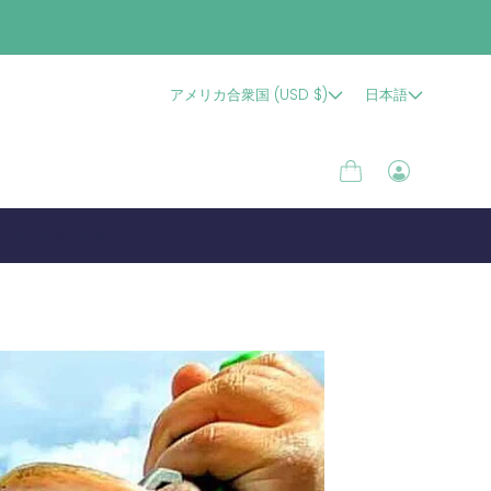
アメリカ合衆国 (USD $)
日本語
カ
ロ
ー
グ
ト
イ
むと言われています。
ン