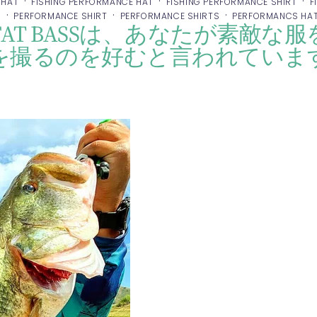
·
·
·
 HAT
FISHING PERFORMANCE HAT
FISHING PERFORMANCE SHIRT
F
·
·
·
S
PERFORMANCE SHIRT
PERFORMANCE SHIRTS
PERFORMANCS HA
AT BASSは、あなたが素敵な
を撮るのを好むと言われていま