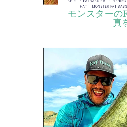
·
·
SHIRT
FATBASS HAT
FISHING
·
HAT
MONSTER FAT BAS
モンスターのF
真