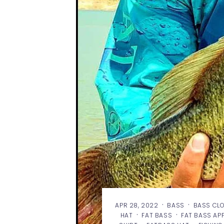
·
·
APR 28, 2022
BASS
BASS CL
·
·
HAT
FAT BASS
FAT BASS AP