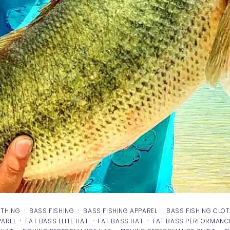
·
·
·
OTHING
BASS FISHING
BASS FISHING APPAREL
BASS FISHING CLO
·
·
·
PAREL
FAT BASS ELITE HAT
FAT BASS HAT
FAT BASS PERFORMANC