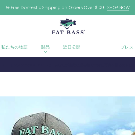
🎯 Free Domestic Shipping on Orders Over $100
SHOP NOW
私たちの物語
製品
近日公開
ブログ
プレス
モンスターのFAT BASSは、あなたが素敵な服を着て一緒に写真を撮るのを好