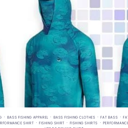
·
·
·
·
G
BASS FISHING APPAREL
BASS FISHING CLOTHES
FAT BASS
FA
·
·
·
ERFORMANCE SHIRT
FISHING SHIRT
FISHING SHIRTS
PERFORMANCE