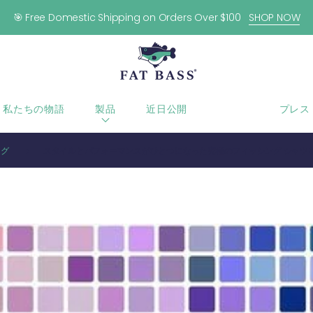
🎯 Free Domestic Shipping on Orders Over $100
SHOP NOW
私たちの物語
製品
近日公開
ブログ
プレス
ログ
スタイルとパフォーマンスがひとつになった究極のフィッシング シャツ