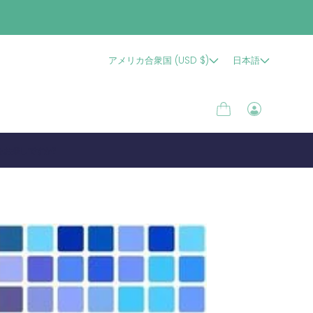
アメリカ合衆国 (USD $)
日本語
カ
ロ
ー
グ
ト
イ
をお探しですか?
ン