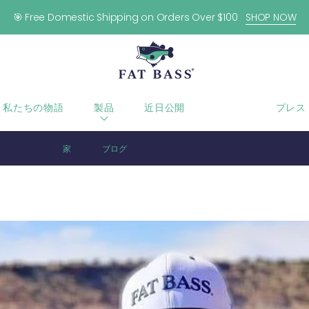
🎯 Free Domestic Shipping on Orders Over $100
SHOP NOW
私たちの物語
製品
近日公開
ブログ
プレス
家
ブログ
1 つの巨大な FAT BASS!