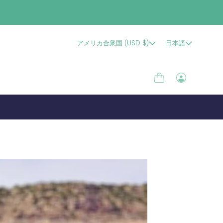
アメリカ合衆国 (USD $)
日本語
カ
ロ
ー
グ
ト
イ
ン