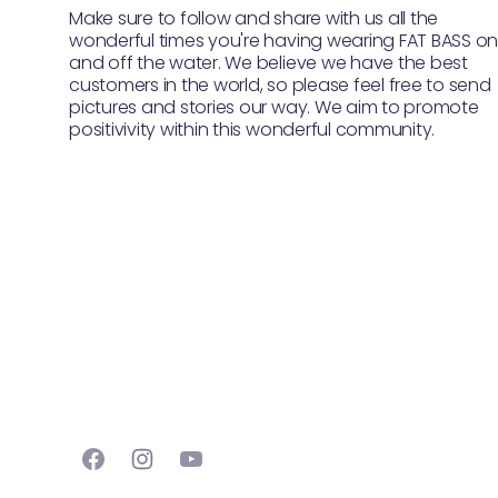
Make sure to follow and share with us all the
wonderful times you're having wearing FAT BASS o
and off the water. We believe we have the best
customers in the world, so please feel free to send
pictures and stories our way. We aim to promote
positivivity within this wonderful community.
Facebook
Instagram
YouTube