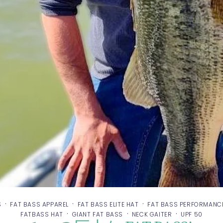
·
·
·
S
FAT BASS APPAREL
FAT BASS ELITE HAT
FAT BASS PERFORMANC
·
·
·
FATBASS HAT
GIANT FAT BASS
NECK GAITER
UPF 50