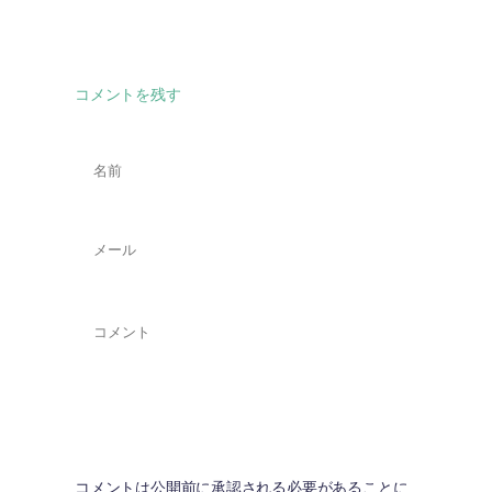
コメントを残す
名
前
*
メ
ー
ル
*
コ
メ
ン
ト
*
コメントは公開前に承認される必要があることに