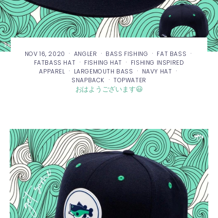
·
·
·
·
NOV 16, 2020
ANGLER
BASS FISHING
FAT BASS
·
·
FATBASS HAT
FISHING HAT
FISHING INSPIRED
·
·
·
APPAREL
LARGEMOUTH BASS
NAVY HAT
·
SNAPBACK
TOPWATER
おはようございます😃