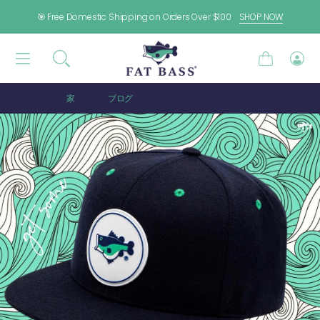
コンテンツに進む
🎯 Free Domestic Shipping on Orders Over $100
SHOP NOW
カ
ロ
ー
グ
ト
イ
家
ブログ
おはようございます😃
ン