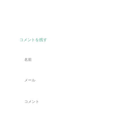
コメントを残す
名
前
*
メ
ー
ル
*
コ
メ
ン
ト
*