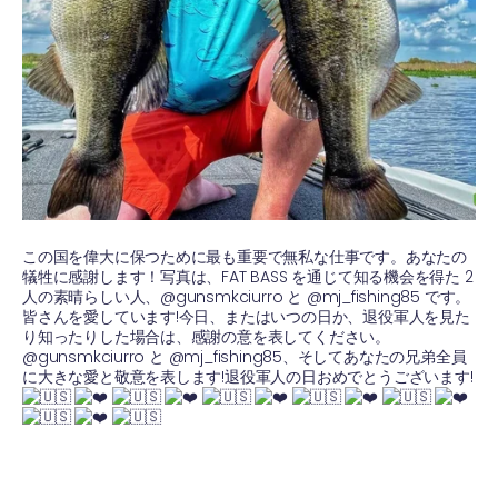
この国を偉大に保つために最も重要で無私な仕事です。あなたの
犠牲に感謝します！写真は、FAT BASS を通じて知る機会を得た 2
人の素晴らしい人、@gunsmkciurro と @mj_fishing85 です。
皆さんを愛しています!今日、またはいつの日か、退役軍人を見た
り知ったりした場合は、感謝の意を表してください。
@gunsmkciurro と @mj_fishing85、そしてあなたの兄弟全員
に大きな愛と敬意を表します!退役軍人の日おめでとうございます!