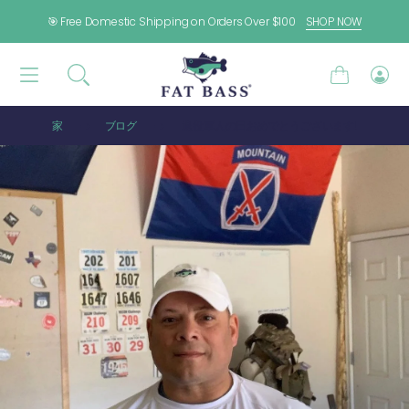
コンテンツに進む
🎯 Free Domestic Shipping on Orders Over $100
SHOP NOW
カ
ロ
ー
グ
ト
イ
家
ブログ
退役軍人の日おめでとうございます!
ン