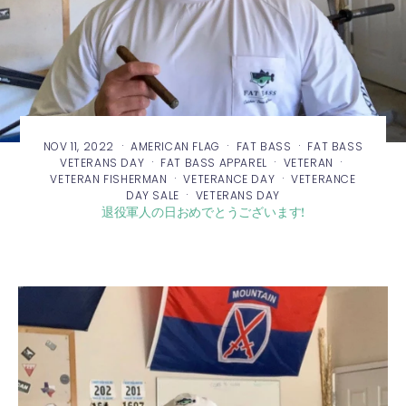
·
·
·
NOV 11, 2022
AMERICAN FLAG
FAT BASS
FAT BASS
·
·
·
VETERANS DAY
FAT BASS APPAREL
VETERAN
·
·
VETERAN FISHERMAN
VETERANCE DAY
VETERANCE
·
DAY SALE
VETERANS DAY
退役軍人の日おめでとうございます!