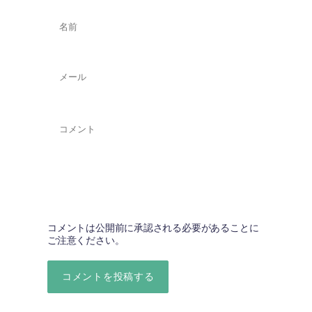
名
前
*
メ
ー
ル
*
コ
メ
ン
ト
*
コメントは公開前に承認される必要があることに
ご注意ください。