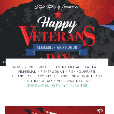
·
·
·
NOV 11, 2020
50% OFF
AMERICAN FLAG
FAT BASS
·
·
·
·
FISHERMAN
FISHERWOMAN
FISHING APPAREL
·
·
FISHING HAT
LARGEMOUTH BASS
SMALLMOUTHBASS
·
·
VETERANCE DAY
VETERANCE DAY SALE
退役軍人の日おめでとうございます!!!!