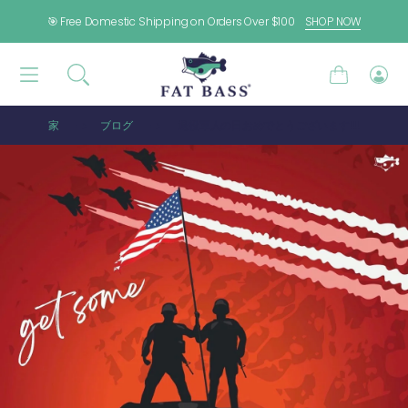
コンテンツに進む
🎯 Free Domestic Shipping on Orders Over $100
SHOP NOW
カ
ロ
ー
グ
ト
イ
家
ブログ
退役軍人の日おめでとうございます!!!!
ン