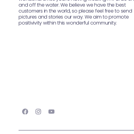
and off the water. We believe we have the best
customers in the world, so please feel free to send
pictures and stories our way. We aim to promote
positivivity within this wonderful community.
Facebook
Instagram
YouTube