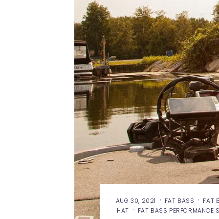
·
·
AUG 30, 2021
FAT BASS
FAT 
·
HAT
FAT BASS PERFORMANCE S