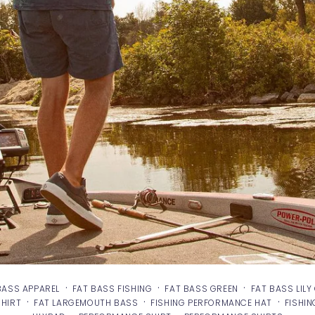
·
·
·
BASS APPAREL
FAT BASS FISHING
FAT BASS GREEN
FAT BASS LIL
·
·
·
HIRT
FAT LARGEMOUTH BASS
FISHING PERFORMANCE HAT
FISHIN