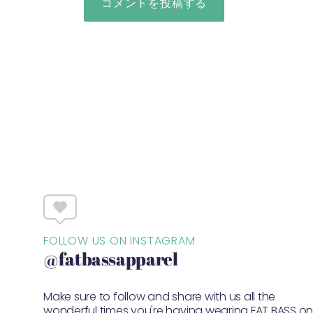
FOLLOW US ON INSTAGRAM
@fatbassapparel
Make sure to follow and share with us all the
wonderful times you're having wearing FAT BASS o