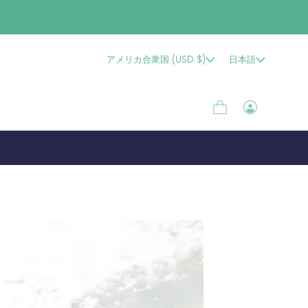
アメリカ合衆国 (USD $)
日本語
カ
ロ
ー
グ
ト
イ
ン