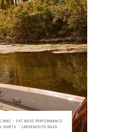
·
Y CAMO
FAT BASS PERFORMANCE
·
·
G SHIRTS
LARGEMOUTH BASS