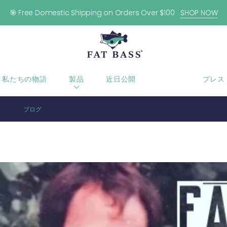
🎯 Free Domestic Shipping on Orders Over $100
SHOP NOW
私たちの物語
製品
近日公開
ブログ
プレス
家
ブログ
今から 6 月 14 日まで、すべての商品が 20% オフになりま