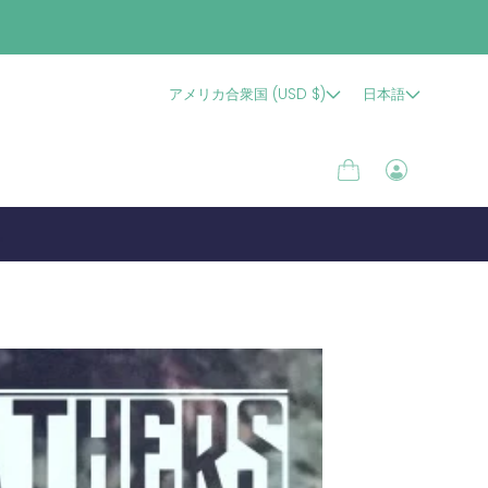
アメリカ合衆国 (USD $)
日本語
カ
ロ
ー
グ
ト
イ
す。
ン