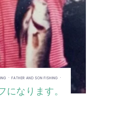
·
·
ING
FATHER AND SON FISHING
 オフになります。