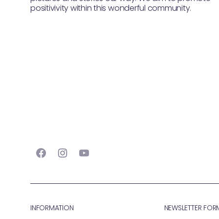
positivivity within this wonderful community.
Facebook
Instagram
YouTube
INFORMATION
NEWSLETTER FOR