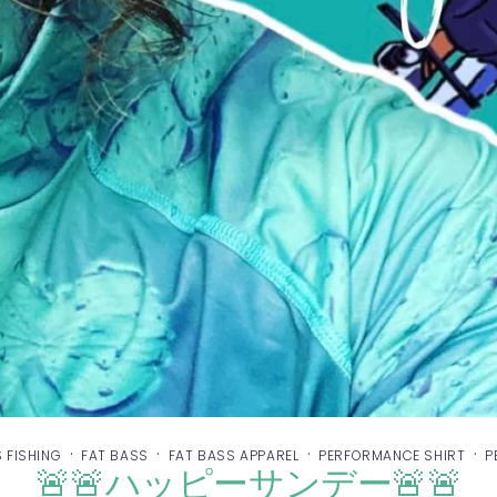
·
·
·
·
 FISHING
FAT BASS
FAT BASS APPAREL
PERFORMANCE SHIRT
P
🚨🚨ハッピーサンデー🚨🚨