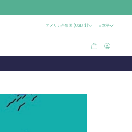
アメリカ合衆国 (USD $)
日本語
カ
ロ
ー
グ
ト
イ
ン