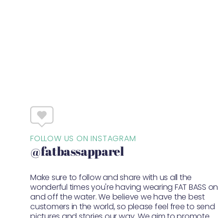
FOLLOW US ON INSTAGRAM
@fatbassapparel
Make sure to follow and share with us all the
wonderful times you're having wearing FAT BASS o
and off the water. We believe we have the best
customers in the world, so please feel free to send
pictures and stories our way. We aim to promote