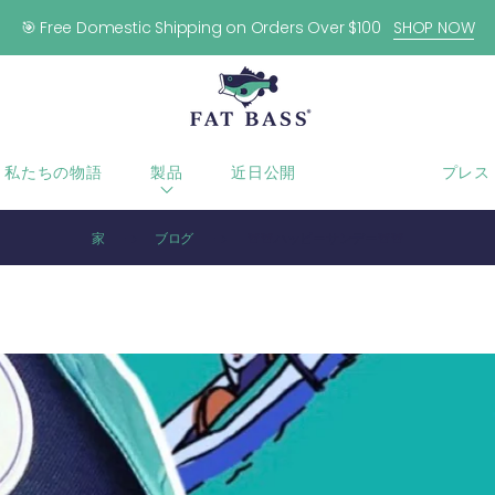
🎯 Free Domestic Shipping on Orders Over $100
SHOP NOW
私たちの物語
製品
近日公開
ブログ
プレス
家
ブログ
🚨🚨ハッピーサンデー🚨🚨