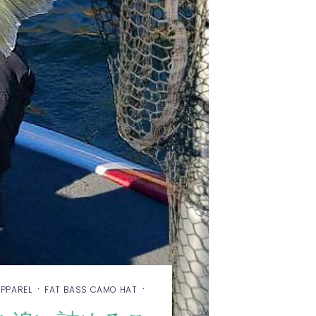
·
·
APPAREL
FAT BASS CAMO HAT