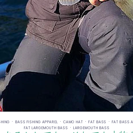
·
·
·
·
SHING
BASS FISHING APPAREL
CAMO HAT
FAT BASS
FAT BASS 
·
FAT LARGEMOUTH BASS
LARGEMOUTH BASS