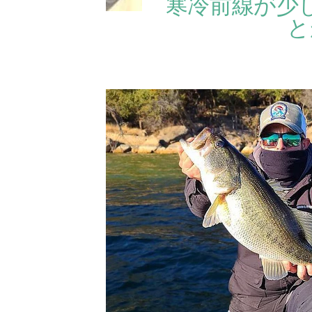
寒冷前線が少
と