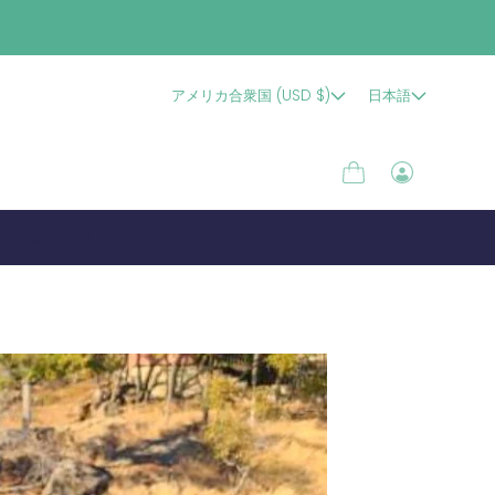
アメリカ合衆国 (USD $)
日本語
カ
ロ
ー
グ
ト
イ
けではありません。
ン