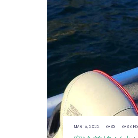
·
·
MAR 15, 2022
BASS
BASS FI