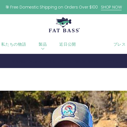
🎯 Free Domestic Shipping on Orders Over $100
SHOP NOW
私たちの物語
製品
近日公開
ブログ
プレス
寒冷前線が少しあるとしても、それでも大物を追い詰めることができないわ