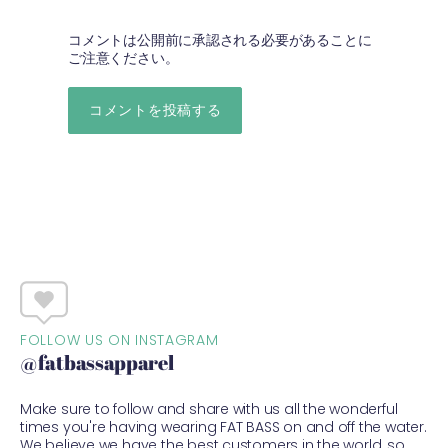
コメントは公開前に承認される必要があることに
ご注意ください。
FOLLOW US ON INSTAGRAM
@fatbassapparel
Make sure to follow and share with us all the wonderful
times you're having wearing FAT BASS on and off the water.
We believe we have the best customers in the world, so