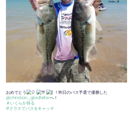
おめでとう
！昨日のバス予選で優勝した
@christian_gladfelter
へ！
＃いくらか得る
#クラスでバスをキャッチ