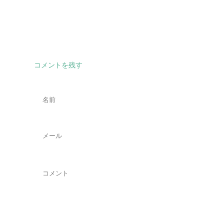
コメントを残す
名
前
*
メ
ー
ル
*
コ
メ
ン
ト
*