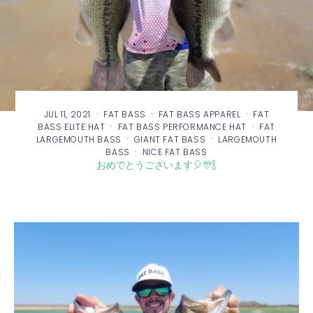
·
·
·
JUL 11, 2021
FAT BASS
FAT BASS APPAREL
FAT
·
·
BASS ELITE HAT
FAT BASS PERFORMANCE HAT
FAT
·
·
LARGEMOUTH BASS
GIANT FAT BASS
LARGEMOUTH
·
BASS
NICE FAT BASS
おめでとうございます🎈🎊🍾