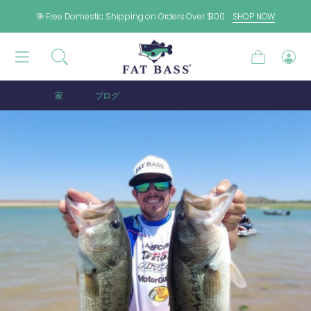
コンテンツに進む
🎯 Free Domestic Shipping on Orders Over $100
SHOP NOW
カ
ロ
ー
グ
ト
イ
家
ブログ
おめでとうございます🎈🎊🍾
ン