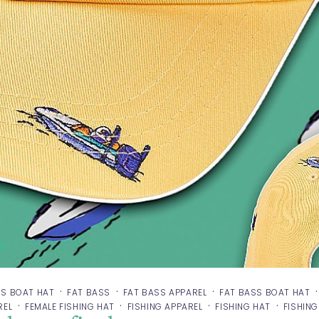
·
·
·
S BOAT HAT
FAT BASS
FAT BASS APPAREL
FAT BASS BOAT HAT
·
·
·
·
REL
FEMALE FISHING HAT
FISHING APPAREL
FISHING HAT
FISHIN