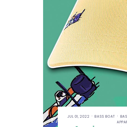
·
·
JUL 01, 2022
BASS BOAT
BAS
APPA