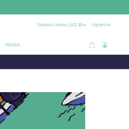
Estados Unidos (USD $)
Español
PRENSA
Carrito
Iniciar
sesión
 EN EL BARCO!