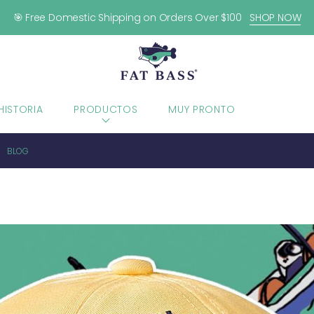
🎯 Free Domestic Shipping on Orders Over $100
SHOP NOW
HISTORIA
PRODUCTOS
MUY PRONTO
BLOG
BLOG
¡LES DESEO A TODOS UN FIN DE SEMANA SEGURO Y MARAVILLOSO