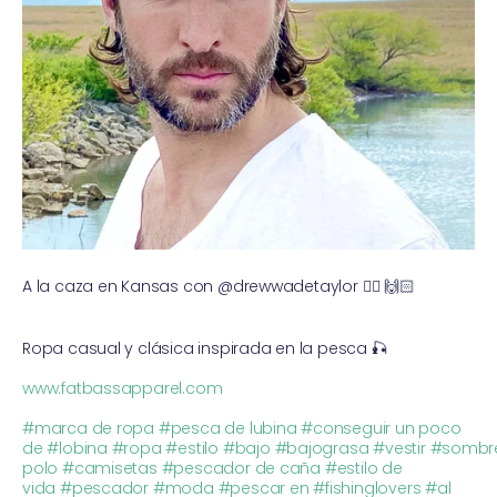
A la caza en Kansas con @drewwadetaylor
👍🏻
🙌🏻
⠀
Ropa casual y clásica inspirada en la pesca
🎣
⠀
www.fatbassapparel.com
⠀
#marca de ropa
#pesca de lubina
#conseguir un poco
de
#lobina
#ropa
#estilo
#bajo
#bajograsa
#vestir
#sombr
polo
#camisetas
#pescador de caña
#estilo de
vida
#pescador
#moda
#pescar en
#fishinglovers
#al