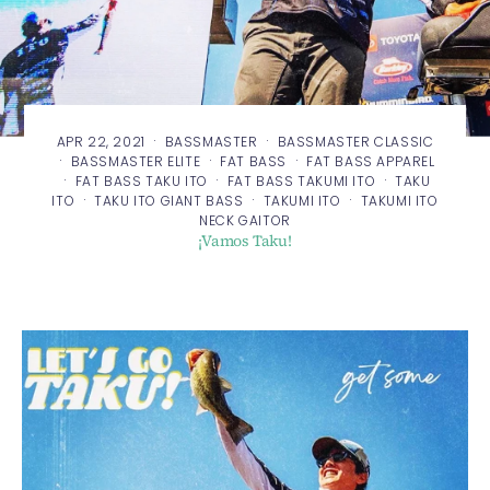
·
·
APR 22, 2021
BASSMASTER
BASSMASTER CLASSIC
·
·
·
BASSMASTER ELITE
FAT BASS
FAT BASS APPAREL
·
·
·
FAT BASS TAKU ITO
FAT BASS TAKUMI ITO
TAKU
·
·
·
ITO
TAKU ITO GIANT BASS
TAKUMI ITO
TAKUMI ITO
NECK GAITOR
¡Vamos Taku!