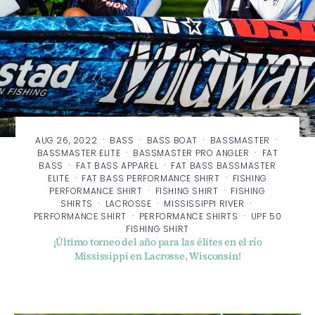
·
·
·
·
AUG 26, 2022
BASS
BASS BOAT
BASSMASTER
·
·
BASSMASTER ELITE
BASSMASTER PRO ANGLER
FAT
·
·
BASS
FAT BASS APPAREL
FAT BASS BASSMASTER
·
·
ELITE
FAT BASS PERFORMANCE SHIRT
FISHING
·
·
PERFORMANCE SHIRT
FISHING SHIRT
FISHING
·
·
·
SHIRTS
LACROSSE
MISSISSIPPI RIVER
·
·
PERFORMANCE SHIRT
PERFORMANCE SHIRTS
UPF 50
FISHING SHIRT
¡Último torneo del año para las élites en el río
Mississippi en Lacrosse, Wisconsin!