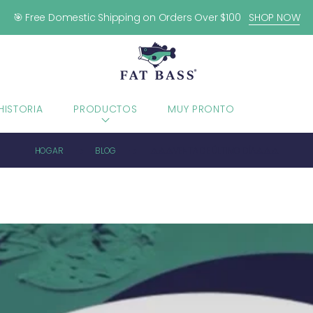
🎯 Free Domestic Shipping on Orders Over $100
SHOP NOW
HISTORIA
PRODUCTOS
MUY PRONTO
BLOG
HOGAR
BLOG
⚠️⚠️⚠️VENTA DE ÚLTIMO DÍA⚠️⚠️⚠️