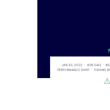
·
·
JAN 30, 2022
40% SALE
BE
·
PERFORMANCE SHIRT
FISHING B
⚠