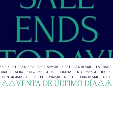
·
·
·
·
ANIE
FAT BASS
FAT BASS APPAREL
FAT BASS BEANIE
FAT BASS
·
·
·
EANIE
FISHING PERFORMANCE HAT
FISHING PERFORMANCE SHIRT
·
·
·
PERFORMANCE SHIRT
PERFORMANCE SHIRTS
PINK BEANIE
SALE
️⚠️⚠️VENTA DE ÚLTIMO DÍA⚠️⚠️