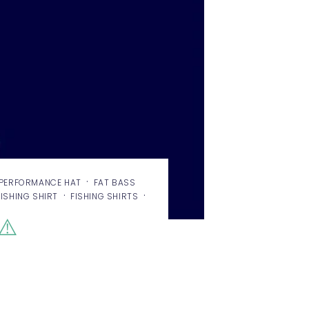
·
 PERFORMANCE HAT
FAT BASS
·
·
FISHING SHIRT
FISHING SHIRTS
⚠️